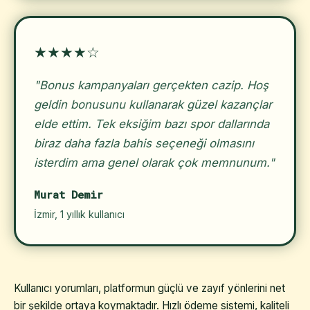
★★★★☆
"Bonus kampanyaları gerçekten cazip. Hoş
geldin bonusunu kullanarak güzel kazançlar
elde ettim. Tek eksiğim bazı spor dallarında
biraz daha fazla bahis seçeneği olmasını
isterdim ama genel olarak çok memnunum."
Murat Demir
İzmir, 1 yıllık kullanıcı
Kullanıcı yorumları, platformun güçlü ve zayıf yönlerini net
bir şekilde ortaya koymaktadır. Hızlı ödeme sistemi, kaliteli