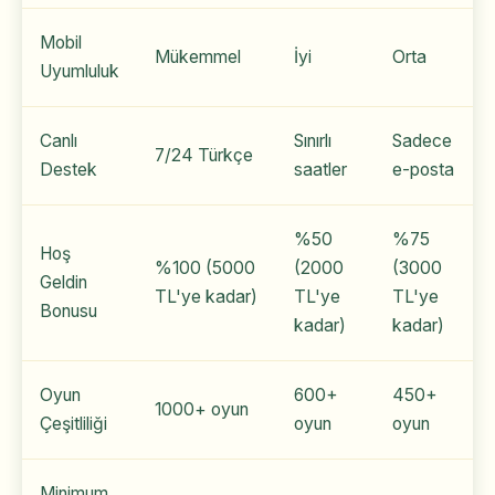
Mobil
Mükemmel
İyi
Orta
Uyumluluk
Canlı
Sınırlı
Sadece
7/24 Türkçe
Destek
saatler
e-posta
%50
%75
Hoş
%100 (5000
(2000
(3000
Geldin
TL'ye kadar)
TL'ye
TL'ye
Bonusu
kadar)
kadar)
Oyun
600+
450+
1000+ oyun
Çeşitliliği
oyun
oyun
Minimum