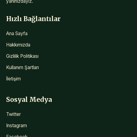
yanınızdayız.
Hızlı Bağlantılar
Ana Sayfa
Hakkımızda
Gizlilik Politikası
Kullanım Şartları
İletişim
Sosyal Medya
Twitter
Instagram
Facebook