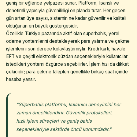
geniş bir eğlence yelpazesi sunar. Platform, lisanslı ve
denetimli yapısıyla güvenilirliği ön planda tutar. Her geçen
gün artan üye sayısı, sistemin ne kadar güvenilir ve kaliteli
olduğunun en büyük göstergesidir.
Özellikle Türkiye pazarında aktif olan superbahis, yerel
ödeme yöntemlerini destekleyerek para yatırma ve çekme
işlemlerini son derece kolaylaştırmıştır. Kredi kartı, havale,
EFT ve çeşitli elektronik cüzdan seçenekleriyle kullanıcılar
istedikleri yöntemi özgürce seçebilirler. İşlem hızı da dikkat
çekicidir; para çekme talepleri genellikle birkaç saat içinde
hesaba yansır.
"Süperbahis platformu, kullanıcı deneyimini her
zaman önceliklendirir. Güvenlik protokolleri,
hızlı işlem süreçleri ve geniş bahis
seçenekleriyle sektörde öncü konumdadır."