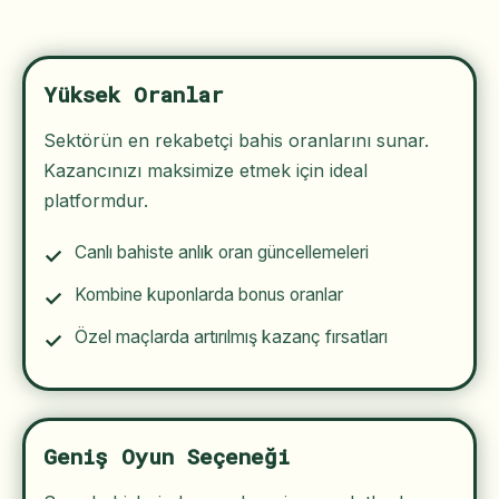
Yüksek Oranlar
Sektörün en rekabetçi bahis oranlarını sunar.
Kazancınızı maksimize etmek için ideal
platformdur.
Canlı bahiste anlık oran güncellemeleri
Kombine kuponlarda bonus oranlar
Özel maçlarda artırılmış kazanç fırsatları
Geniş Oyun Seçeneği