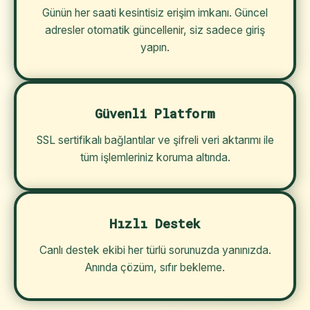
Günün her saati kesintisiz erişim imkanı. Güncel
adresler otomatik güncellenir, siz sadece giriş
yapın.
Güvenli Platform
SSL sertifikalı bağlantılar ve şifreli veri aktarımı ile
tüm işlemleriniz koruma altında.
Hızlı Destek
Canlı destek ekibi her türlü sorunuzda yanınızda.
Anında çözüm, sıfır bekleme.