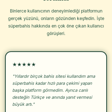
Binlerce kullanıcının deneyimlediği platformun
gerçek yüzünü, onların gözünden keşfedin. İşte
süperbahis hakkında en çok öne çıkan kullanıcı
görüşleri.
★★★★★
"Yıllardır birçok bahis sitesi kullandım ama
süperbahis kadar hızlı para çekimi yapan
başka platform görmedim. Ayrıca canlı
desteğin Türkçe ve anında yanıt vermesi
büyük artı."