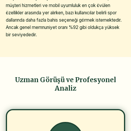
müşteri hizmetleri ve mobil uyumluluk en çok övülen
özellikler arasında yer alırken, bazı kullanıcılar belirli spor
dallarında daha fazla bahis seçeneği görmek istemektedir.
Ancak genel memnuniyet oranı %92 gibi oldukça yüksek
bir seviyededir.
Uzman Görüşü ve Profesyonel
Analiz