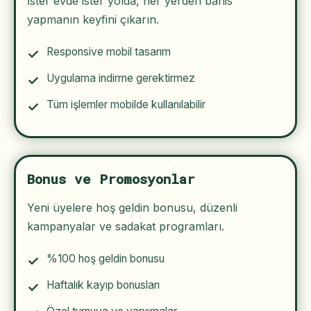
İster evde ister yolda, her yerden bahis
yapmanın keyfini çıkarın.
Responsive mobil tasarım
Uygulama indirme gerektirmez
Tüm işlemler mobilde kullanılabilir
Bonus ve Promosyonlar
Yeni üyelere hoş geldin bonusu, düzenli
kampanyalar ve sadakat programları.
%100 hoş geldin bonusu
Haftalık kayıp bonusları