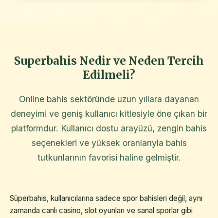
Superbahis Nedir ve Neden Tercih
Edilmeli?
Online bahis sektöründe uzun yıllara dayanan
deneyimi ve geniş kullanıcı kitlesiyle öne çıkan bir
platformdur. Kullanıcı dostu arayüzü, zengin bahis
seçenekleri ve yüksek oranlarıyla bahis
tutkunlarının favorisi haline gelmiştir.
Süperbahis, kullanıcılarına sadece spor bahisleri değil, aynı
zamanda canlı casino, slot oyunları ve sanal sporlar gibi